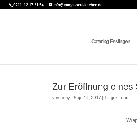
0711. 12 17 21 54
info@tomys-soul-kitchen.de
Catering Esslingen
Zur Eröffnung eines
von
tomy
|
Sep. 19, 2017
|
Finger Food
Wrap