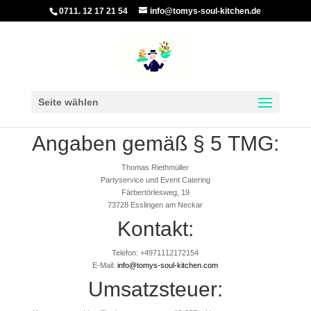
0711. 12 17 21 54
info@tomys-soul-kitchen.de
Seite wählen
Angaben gemäß § 5 TMG:
Thomas Riethmüller
Partyservice und Event Catering
Färbertörlesweg, 19
73728 Esslingen am Neckar
Kontakt:
Telefon: +4971112172154
E-Mail:
info@tomys-soul-kitchen.com
Umsatzsteuer: