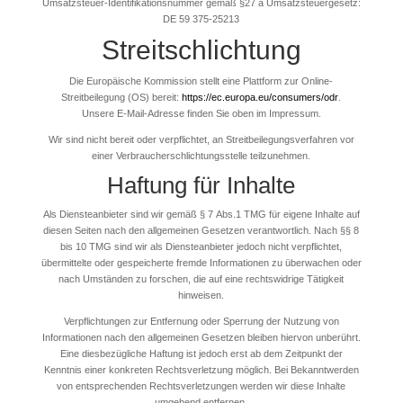
Umsatzsteuer-Identifikationsnummer gemäß §27 a Umsatzsteuergesetz:
DE 59 375-25213
Streitschlichtung
Die Europäische Kommission stellt eine Plattform zur Online-
Streitbeilegung (OS) bereit:
https://ec.europa.eu/consumers/odr
.
Unsere E-Mail-Adresse finden Sie oben im Impressum.
Wir sind nicht bereit oder verpflichtet, an Streitbeilegungsverfahren vor
einer Verbraucherschlichtungsstelle teilzunehmen.
Haftung für Inhalte
Als Diensteanbieter sind wir gemäß § 7 Abs.1 TMG für eigene Inhalte auf
diesen Seiten nach den allgemeinen Gesetzen verantwortlich. Nach §§ 8
bis 10 TMG sind wir als Diensteanbieter jedoch nicht verpflichtet,
übermittelte oder gespeicherte fremde Informationen zu überwachen oder
nach Umständen zu forschen, die auf eine rechtswidrige Tätigkeit
hinweisen.
Verpflichtungen zur Entfernung oder Sperrung der Nutzung von
Informationen nach den allgemeinen Gesetzen bleiben hiervon unberührt.
Eine diesbezügliche Haftung ist jedoch erst ab dem Zeitpunkt der
Kenntnis einer konkreten Rechtsverletzung möglich. Bei Bekanntwerden
von entsprechenden Rechtsverletzungen werden wir diese Inhalte
umgehend entfernen.