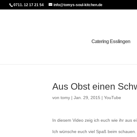
0711. 12 17 21 54
info@tomys-soul-kitchen.de
Catering Esslingen
Aus Obst einen Sch
von
tomy
|
Jan. 29, 2015
|
YouTube
In diesem Video zeig ich euch wie ihr aus e
Ich wünsche euch viel Spaß beim schauen.