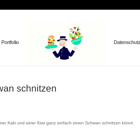
Portfolio
Datenschut
wan schnitzen
iner Kaki und einer Kiwi ganz einfach einen Schwan schnitzen könnt.